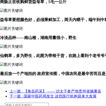
商贩正在收购鲜货益母草，5毛一公斤
益母草要想颜色好，必须乘鲜加工，两天内晒干，端午到中
冷淡品种——南山楂，湖南用量很小，野生
仙鹤草，多为野生，此图为带根干货，在路上看到个老爷爷
最后放一个产地拍的 政府宣传图，中国农民是最辛苦而且
上一篇
: 【衡岳药采】 —— 访太子参产地贵州省施秉县
下一篇
: 国家中医药局发文 这些医疗机构迎来大发展