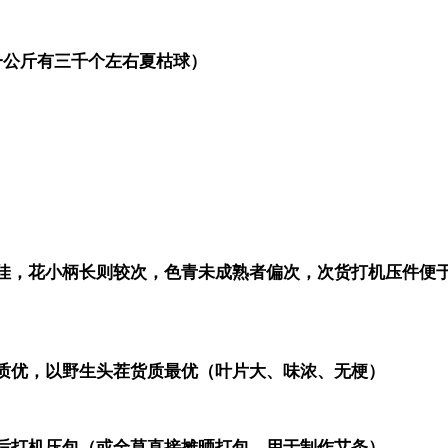
一公斤有三千个左右夏枯球）
佳，花小柄长则较次，色青未成熟者偏次，次货打机压件便
质优，以野生头茬货质最优（叶片大、味浓、无梗）
后打机压包（或全草直接摊晒打包，用于制作艾条）