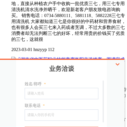
地，直接从种植农户手中收购一批优质三七，用三七专用
清洗机清水洗净并晒干，欢迎新老客户朋友致电咨询购
买。 销售电话：0734-5880111、5881118、5882228三七专
用清洗机 大家都知道三七是你很好的中药材和营养食材，
也有很多人会买三七来入药或者烹调，不过大多数的三七
消费者却无法判断三七的好坏，经常用贵的价钱买了劣质
的三七，这就很
2023-03-01
hnzyyp
112
『湖南省中医药职业技能竞赛衡阳市选拔赛』圆满完成
点击蓝字关注我们FOCUS ON US2022年9月22日至9月23
日『全省行业职业技能竞赛•第五届中医药职业技能中药传
统技能竞赛衡阳市选拔赛』 在湖南衡岳中药饮片公司成功
举办。开幕式01主办单位衡阳市市场监督管理局02承办单
位湖南衡岳中药饮片有限公司湖南天地恒一现代中药产业
有限公司03参赛单位1. 湖南衡岳中药饮片有限公司2. 湖南
天地恒一现代中药产业有限公司 3. 湖南省衡东县中药饮片
厂4.