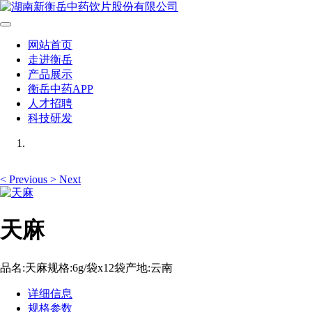
网站首页
走进衡岳
产品展示
衡岳中药APP
人才招聘
科技研发
<
Previous
>
Next
天麻
品名:天麻规格:6g/袋x12袋产地:云南
详细信息
规格参数